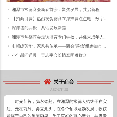
湘潭市常德商会新春首会：聚焦发展，共启新程
【招商引资】热烈祝贺德商在潭投资点点电工数字化
平台正式启动
深潭德商共聚，共话发展新篇
湘潭市常德商会走访湘育专门学校，共促未成年人成
长与商会发展
巾帼绽芳华，家风共传承——商会“善信”组参加市工
商联妇工委“三八”活动
小年慰问送暖，青志宇会长情牵困难群众
时光荏苒，隽永铭刻。在湘潭的常德人始终干在实
处、走在前列、勇立潮头，在各个领域蓬勃发展，收获
着属于自己的累累硕果。为了更好的凝心聚力，共促发