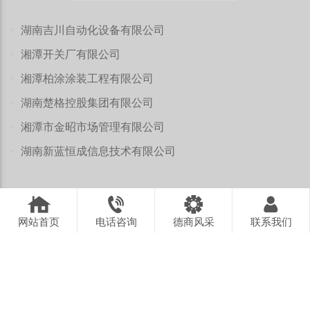
湖南吉川自动化设备有限公司
湘潭开关厂有限公司
湘潭柏涂涂装工程有限公司
湖南楚格控股集团有限公司
湘潭市金昭市场管理有限公司
湖南新蓝恒成信息技术有限公司
社会公益
商会党建
网站首页
电话咨询
德商风采
联系我们
小年慰问送暖，青志宇会长情牵困难群众
十年坚守暖寒冬，德商善举映真情
我爱湘潭我的家 | 湘潭市常德商会秋启敬老慰问 共筑关爱