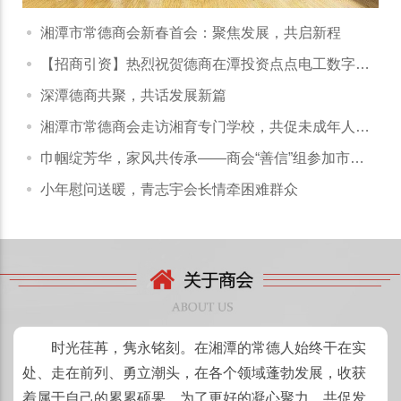
湘潭市常德商会新春首会：聚焦发展，共启新程
【招商引资】热烈祝贺德商在潭投资点点电工数字化
平台正式启动
深潭德商共聚，共话发展新篇
湘潭市常德商会走访湘育专门学校，共促未成年人成
长与商会发展
巾帼绽芳华，家风共传承——商会“善信”组参加市工
商联妇工委“三八”活动
小年慰问送暖，青志宇会长情牵困难群众
时光荏苒，隽永铭刻。在湘潭的常德人始终干在实
处、走在前列、勇立潮头，在各个领域蓬勃发展，收获
着属于自己的累累硕果。为了更好的凝心聚力，共促发