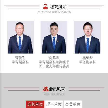
书
员
谭鹏飞
向风霖
杨继彪
常务副会长
常务副会长兼副秘书
常务副会长
长、党支部宣传委员
会长单位
理事单位
会员单位