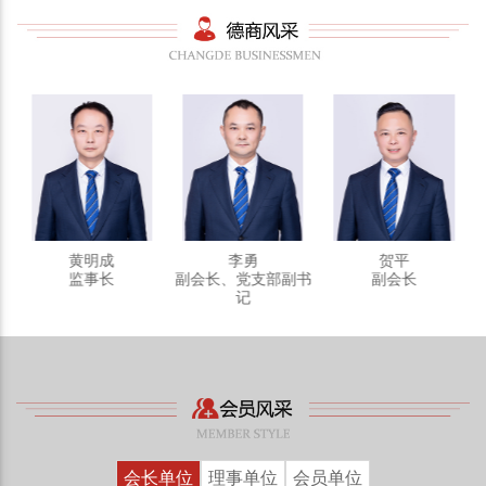
黄明成
李勇
贺平
监事长
副会长、党支部副书
副会长
记
会长单位
理事单位
会员单位