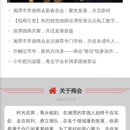
湘潭市常德商会新春首会：聚焦发展，共启新程
【招商引资】热烈祝贺德商在潭投资点点电工数字化
平台正式启动
深潭德商共聚，共话发展新篇
湘潭市常德商会走访湘育专门学校，共促未成年人成
长与商会发展
巾帼绽芳华，家风共传承——商会“善信”组参加市工
商联妇工委“三八”活动
小年慰问送暖，青志宇会长情牵困难群众
时光荏苒，隽永铭刻。在湘潭的常德人始终干在实
处、走在前列、勇立潮头，在各个领域蓬勃发展，收获
着属于自己的累累硕果。为了更好的凝心聚力，共促发