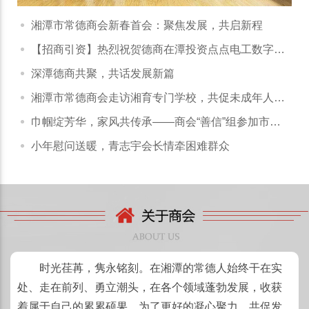
湘潭市常德商会新春首会：聚焦发展，共启新程
【招商引资】热烈祝贺德商在潭投资点点电工数字化
平台正式启动
深潭德商共聚，共话发展新篇
湘潭市常德商会走访湘育专门学校，共促未成年人成
长与商会发展
巾帼绽芳华，家风共传承——商会“善信”组参加市工
商联妇工委“三八”活动
小年慰问送暖，青志宇会长情牵困难群众
时光荏苒，隽永铭刻。在湘潭的常德人始终干在实
处、走在前列、勇立潮头，在各个领域蓬勃发展，收获
着属于自己的累累硕果。为了更好的凝心聚力，共促发