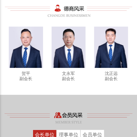
贺平
文永军
沈正远
书
副会长
副会长
副会长
会长单位
理事单位
会员单位